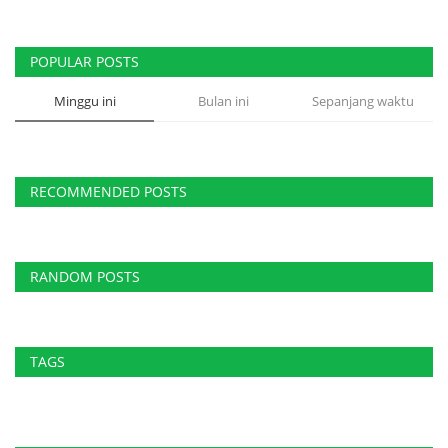
Jurnal Ilmiah, Buku & Data HKBAI
Pengajaran & Pembelajaran
POPULAR POSTS
Minggu ini
Bulan ini
Sepanjang waktu
Berita & Kegiatan
Lokasi & Kontak HKBAI
RECOMMENDED POSTS
Bahasa
English
Indonesian
RANDOM POSTS
TAGS