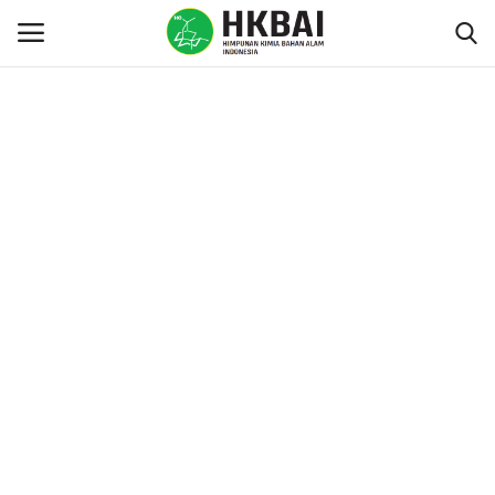
Gabung
Daftar
Rumah
Contact
Tentang HKBAI
Keanggotan & Komunitas
Profesional
Peraturan & Kebijakan